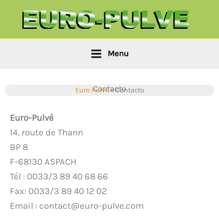
Ir
Panel de gestión de cookies
al
contenido
Menu
Contacto
Euro Pulvé
»
Contacto
Euro-Pulvé
14, route de Thann
BP 8
F-68130 ASPACH
Tél : 0033/3 89 40 68 66
Fax: 0033/3 89 40 12 02
Email : contact@euro-pulve.com