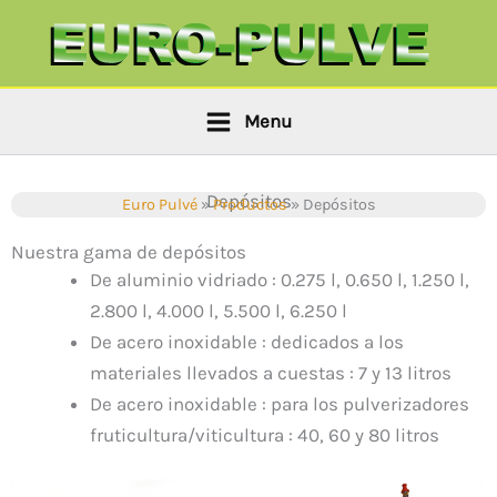
Ir
Panel de gestión de cookies
al
contenido
Menu
Depósitos
Euro Pulvé
»
Productos
»
Depósitos
Nuestra gama de depósitos
De aluminio vidriado : 0.275 l, 0.650 l, 1.250 l,
2.800 l, 4.000 l, 5.500 l, 6.250 l
De acero inoxidable : dedicados a los
materiales llevados a cuestas : 7 y 13 litros
De acero inoxidable : para los pulverizadores
fruticultura/viticultura : 40, 60 y 80 litros